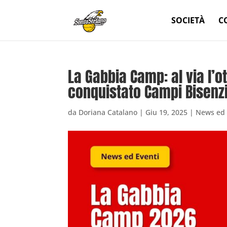
SOCIETÀ
C
La Gabbia Camp: al via l’o
conquistato Campi Bisenz
da
Doriana Catalano
|
Giu 19, 2025
|
News ed 