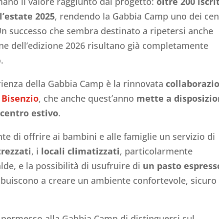
mano il valore raggiunto dal progetto:
oltre 200 iscri
l’estate 2025
, rendendo la Gabbia Camp uno dei cen
. Un successo che sembra destinato a ripetersi anche
ne dell’edizione 2026 risultano già completamente
.
rienza della Gabbia Camp è la rinnovata
collaborazi
 Bisenzio
, che anche quest’anno
mette a disposizi
 centro estivo
.
 di offrire ai bambini e alle famiglie un servizio di
trezzati
, i
locali climatizzati
, particolarmente
de, e la possibilità di usufruire di
un pasto espress
ribuiscono a creare un ambiente confortevole, sicuro
 permesso alla Gabbia Camp di distinguersi sul