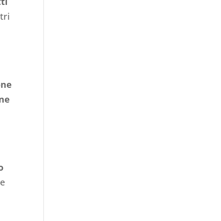
tti
tri
one
one
o
 e