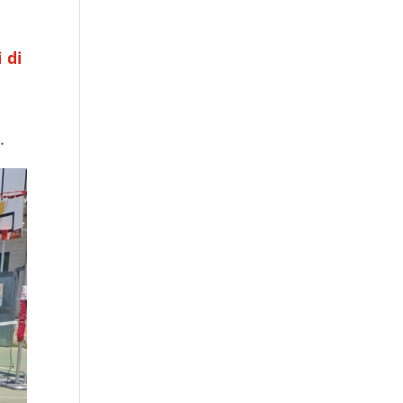
i di
.