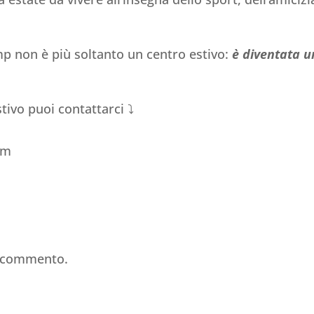
p non è più soltanto un centro estivo:
è diventata 
tivo puoi contattarci ⤵️
om
n commento.