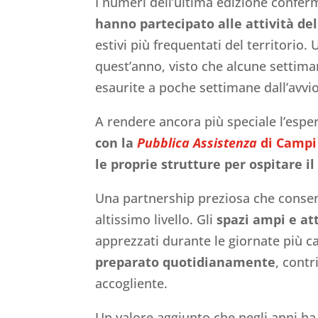
I numeri dell’ultima edizione confer
hanno partecipato alle attività del
estivi più frequentati del territorio
quest’anno, visto che alcune settima
esaurite a poche settimane dall’avvio
A rendere ancora più speciale l’espe
con la
Pubblica Assistenza
di Campi
le proprie strutture per ospitare il
Una partnership preziosa che consente
altissimo livello. Gli
spazi ampi e at
apprezzati durante le giornate più cal
preparato quotidianamente
, cont
accogliente.
Un valore aggiunto che negli anni ha